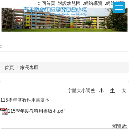
:::
回首頁
.附設幼兒園
.網站導覽
.網站管理
跳
到
主
要
內
容
區
:::
首頁
家長專區
字體大小調整
小
中
大
115學年度教科用書版本
115學年度教科用書版本.pdf
瀏覽數: