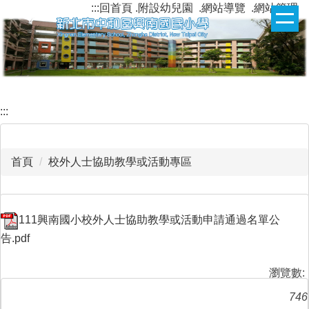
:::
回首頁
.附設幼兒園
.網站導覽
.網站管理
跳
到
主
要
內
容
區
:::
首頁
校外人士協助教學或活動專區
111興南國小校外人士協助教學或活動申請通過名單公
告.pdf
瀏覽數:
746