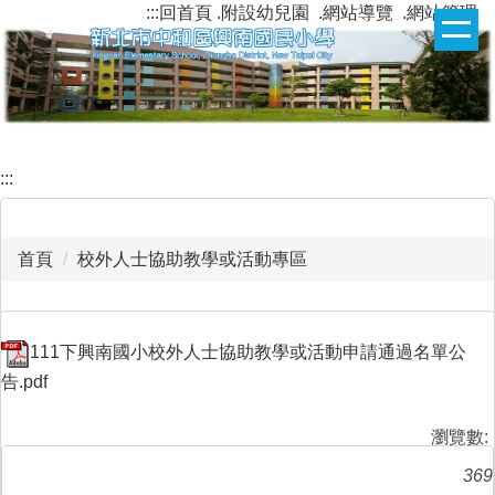
:::
回首頁
.附設幼兒園
.網站導覽
.網站管理
跳
到
主
要
內
容
區
:::
首頁
校外人士協助教學或活動專區
111下興南國小校外人士協助教學或活動申請通過名單公
告.pdf
瀏覽數:
369