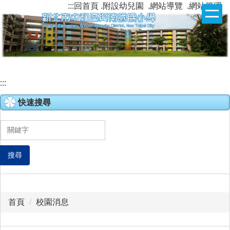
:::
回首頁
.附設幼兒園
.網站導覽
.網站管理
跳
到
主
要
內
容
區
:::
快速搜尋
搜尋
首頁
校園消息